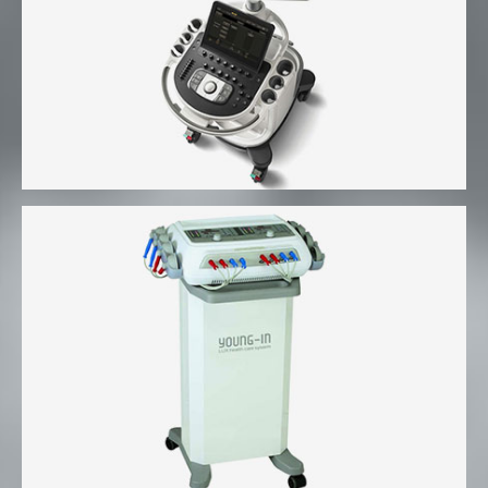
초음파(AFFINITY 50)
간섭전류형 저주파 자극기(ICT IN-2200)